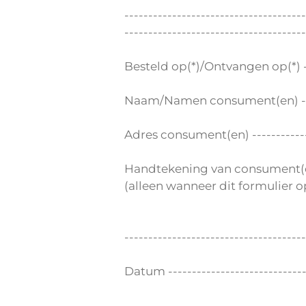
--------------------------------------
--------------------------------------
Besteld op(*)/Ontvangen op(*) -----
Naam/Namen consument(en) --------
Adres consument(en) ---------------
Handtekening van consument(
(alleen wanneer dit formulier 
--------------------------------------
Datum ------------------------------