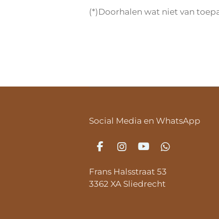
(*)Doorhalen wat niet van toepa
Social Media en WhatsApp
F
I
Y
W
a
n
o
h
c
s
u
a
Frans Halsstraat 53
e
t
T
t
3362 XA Sliedrecht
b
a
u
s
o
g
b
A
o
r
e
p