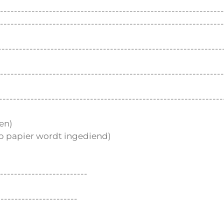
----------------------------------------------------------------
----------------------------------------------------------------
------------------------------------------------------------
----------------------------------------------------------
------------------------------------------------------------
en)
op papier wordt ingediend)
-------------------------
---------------------