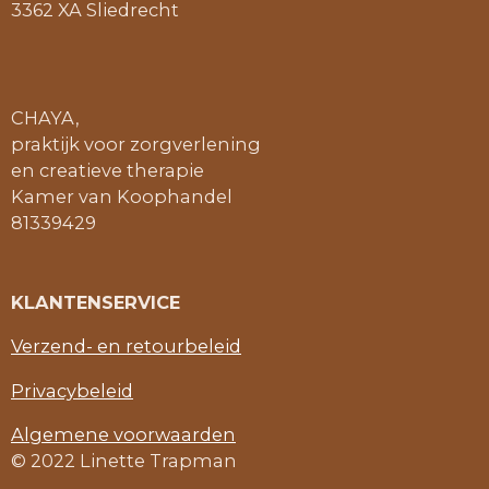
3362 XA Sliedrecht
b
a
u
s
o
g
b
A
o
r
e
p
k
a
p
m
CHAYA,
praktijk voor zorgverlening
en creatieve therapie
Kamer van Koophandel
81339429
KLANTENSERVICE
Verzend- en retourbeleid
Privacybeleid
Algemene voorwaarden
© 2022 Linette Trapman