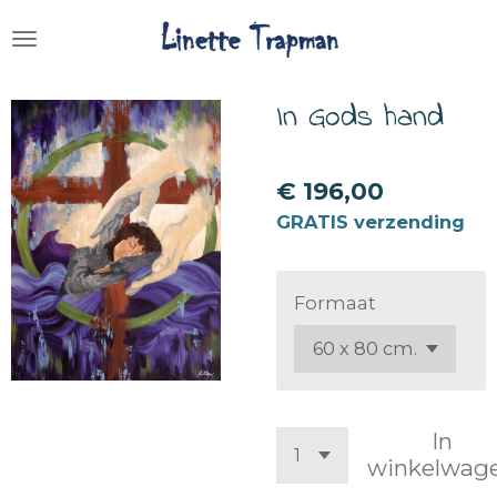
Ga
direct
naar
de
In Gods hand
hoofdinhoud
€ 196,00
GRATIS verzending
Formaat
In
winkelwag